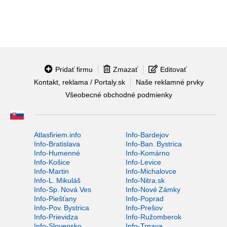
Pridať firmu
Zmazať
Editovať
Kontakt, reklama / Portaly.sk
Naše reklamné prvky
Všeobecné obchodné podmienky
Atlasfiriem.info
Info-Bardejov
Info-Bratislava
Info-Ban. Bystrica
Info-Humenné
Info-Komárno
Info-Košice
Info-Levice
Info-Martin
Info-Michalovce
Info-L. Mikuláš
Info-Nitra.sk
Info-Sp. Nová Ves
Info-Nové Zámky
Info-Piešťany
Info-Poprad
Info-Pov. Bystrica
Info-Prešov
Info-Prievidza
Info-Ružomberok
Info-Slovensko
Info-Trnava