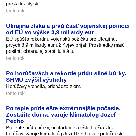
pre Aktuality.sk.
tento rok
Ukrajina získala prvú časť vojenskej pomoci
od EÚ vo výške 3,9 miliardy eur
EÚ spúšťa rekordnú vojenskú pôžičku pre Ukrajinu,
prvých 3,9 miliardy eur už Kyjev prijal. Prostriedky majú
posilniť obranu aj stabilitu štátu.
tento rok
Po horúčavách a rekorde prídu silné búrky.
SHMÚ zvýšil výstrahy
Horúčavy vrcholia, prichádza zlom.
tento rok
Po teple príde ešte extrémnejšie počasie.
Zostaňte doma, varuje klimatológ Jozef
Pecho
Po teple prídu búrky, ochladenie a ešte horšia vlna
horúčav, varuje klimatológ Jozef Pecho zo spoločnosti