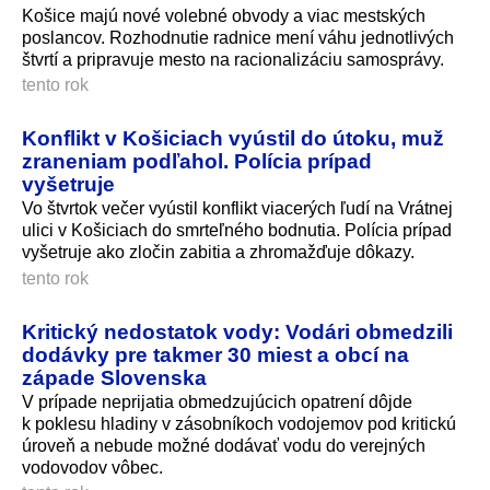
Košice majú nové volebné obvody a viac mestských
poslancov. Rozhodnutie radnice mení váhu jednotlivých
štvrtí a pripravuje mesto na racionalizáciu samosprávy.
tento rok
Konflikt v Košiciach vyústil do útoku, muž
zraneniam podľahol. Polícia prípad
vyšetruje
Vo štvrtok večer vyústil konflikt viacerých ľudí na Vrátnej
ulici v Košiciach do smrteľného bodnutia. Polícia prípad
vyšetruje ako zločin zabitia a zhromažďuje dôkazy.
tento rok
Kritický nedostatok vody: Vodári obmedzili
dodávky pre takmer 30 miest a obcí na
západe Slovenska
V prípade neprijatia obmedzujúcich opatrení dôjde
k poklesu hladiny v zásobníkoch vodojemov pod kritickú
úroveň a nebude možné dodávať vodu do verejných
vodovodov vôbec.