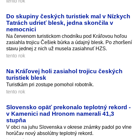
tento rok
Do skupiny českých turistiek mal v Nízkych
Tatrách udrieť blesk, jedna skončila v
nemocnici
Na červenom turistickom chodníku pod Kráľovou hoľou
zasiahla trojicu Češiek búrka a údajný blesk. Po zhoršení
stavu jednej z nich už musela zasiahnuť HZS.
tento rok
Na Kráľovej holi zasiahol trojicu českých
turistiek blesk
Turistkám pri zostupe pomohol robotník.
tento rok
Slovensko opäť prekonalo teplotný rekord -
v Kamenici nad Hronom namerali 41,3
stupňa
V obci na juhu Slovenska v okrese známky padol po vlne
horúčav nový absolútny teplotný rekord.