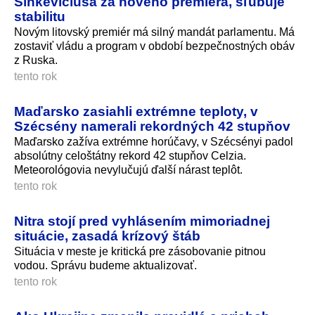
Sinkevičiusa za nového premiéra, sľubuje
stabilitu
Novým litovský premiér má silný mandát parlamentu. Má
zostaviť vládu a program v období bezpečnostných obáv
z Ruska.
tento rok
Maďarsko zasiahli extrémne teploty, v
Szécsény namerali rekordných 42 stupňov
Maďarsko zažíva extrémne horúčavy, v Szécsényi padol
absolútny celoštátny rekord 42 stupňov Celzia.
Meteorológovia nevylučujú ďalší nárast teplôt.
tento rok
Nitra stojí pred vyhlásením mimoriadnej
situácie, zasadá krízový štáb
Situácia v meste je kritická pre zásobovanie pitnou
vodou. Správu budeme aktualizovať.
tento rok