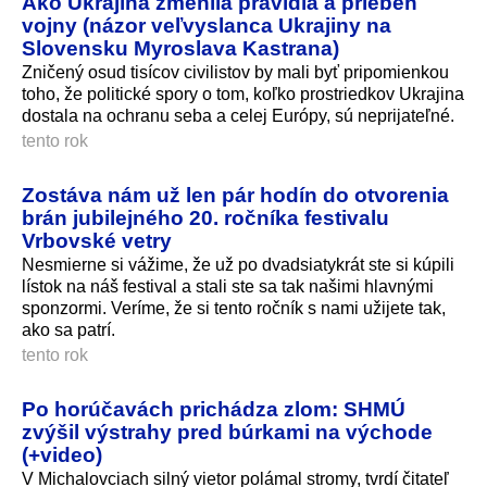
Ako Ukrajina zmenila pravidlá a priebeh
vojny (názor veľvyslanca Ukrajiny na
Slovensku Myroslava Kastrana)
Zničený osud tisícov civilistov by mali byť pripomienkou
toho, že politické spory o tom, koľko prostriedkov Ukrajina
dostala na ochranu seba a celej Európy, sú neprijateľné.
tento rok
Zostáva nám už len pár hodín do otvorenia
brán jubilejného 20. ročníka festivalu
Vrbovské vetry
Nesmierne si vážime, že už po dvadsiatykrát ste si kúpili
lístok na náš festival a stali ste sa tak našimi hlavnými
sponzormi. Veríme, že si tento ročník s nami užijete tak,
ako sa patrí.
tento rok
Po horúčavách prichádza zlom: SHMÚ
zvýšil výstrahy pred búrkami na východe
(+video)
V Michalovciach silný vietor polámal stromy, tvrdí čitateľ