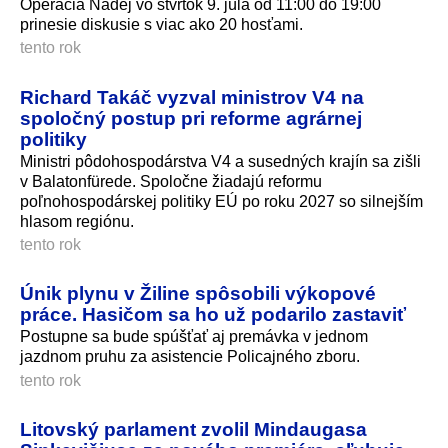
Operácia Nádej vo štvrtok 9. júla od 11:00 do 19:00
prinesie diskusie s viac ako 20 hosťami.
tento rok
Richard Takáč vyzval ministrov V4 na
spoločný postup pri reforme agrárnej
politiky
Ministri pôdohospodárstva V4 a susedných krajín sa zišli
v Balatonfürede. Spoločne žiadajú reformu
poľnohospodárskej politiky EÚ po roku 2027 so silnejším
hlasom regiónu.
tento rok
Únik plynu v Žiline spôsobili výkopové
práce. Hasičom sa ho už podarilo zastaviť
Postupne sa bude spúšťať aj premávka v jednom
jazdnom pruhu za asistencie Policajného zboru.
tento rok
Litovský parlament zvolil Mindaugasa