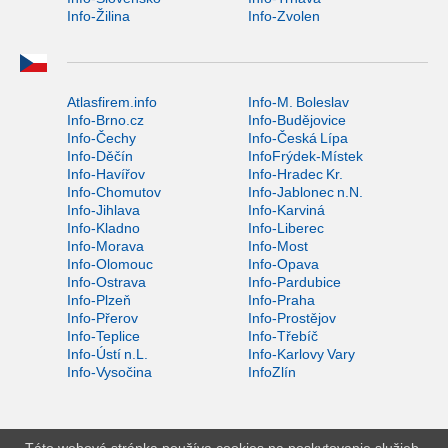
Info-Žilina
Info-Zvolen
Atlasfirem.info
Info-M. Boleslav
Info-Brno.cz
Info-Budějovice
Info-Čechy
Info-Česká Lípa
Info-Děčín
InfoFrýdek-Místek
Info-Havířov
Info-Hradec Kr.
Info-Chomutov
Info-Jablonec n.N.
Info-Jihlava
Info-Karviná
Info-Kladno
Info-Liberec
Info-Morava
Info-Most
Info-Olomouc
Info-Opava
Info-Ostrava
Info-Pardubice
Info-Plzeň
Info-Praha
Info-Přerov
Info-Prostějov
Info-Teplice
Info-Třebíč
Info-Ústí n.L.
Info-Karlovy Vary
Info-Vysočina
InfoZlín