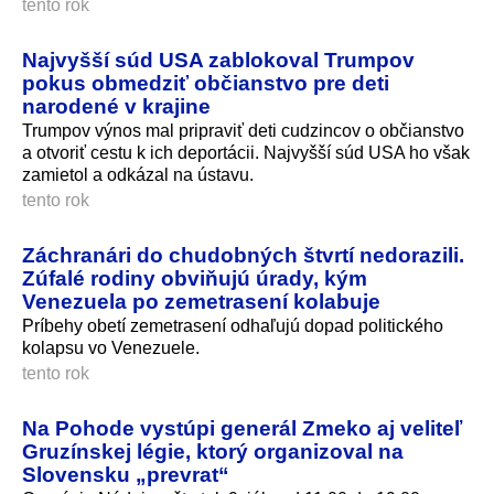
tento rok
Najvyšší súd USA zablokoval Trumpov
pokus obmedziť občianstvo pre deti
narodené v krajine
Trumpov výnos mal pripraviť deti cudzincov o občianstvo
a otvoriť cestu k ich deportácii. Najvyšší súd USA ho však
zamietol a odkázal na ústavu.
tento rok
Záchranári do chudobných štvrtí nedorazili.
Zúfalé rodiny obviňujú úrady, kým
Venezuela po zemetrasení kolabuje
Príbehy obetí zemetrasení odhaľujú dopad politického
kolapsu vo Venezuele.
tento rok
Na Pohode vystúpi generál Zmeko aj veliteľ
Gruzínskej légie, ktorý organizoval na
Slovensku „prevrat“