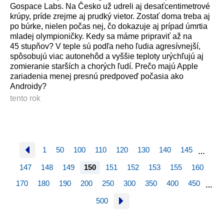
Gospace Labs. Na Česko už udreli aj desaťcentimetrové
krúpy, príde zrejme aj prudký vietor. Zostať doma treba aj
po búrke, nielen počas nej, čo dokazuje aj prípad úmrtia
mladej olympioničky. Kedy sa máme pripraviť až na
45 stupňov? V teple sú podľa neho ľudia agresívnejší,
spôsobujú viac autonehôd a vyššie teploty urýchľujú aj
zomieranie starších a chorých ľudí. Prečo majú Apple
zariadenia menej presnú predpoveď počasia ako
Androidy?
tento rok
1
50
100
110
120
130
140
145
…
147
148
149
150
151
152
153
155
160
170
180
190
200
250
300
350
400
450
…
500