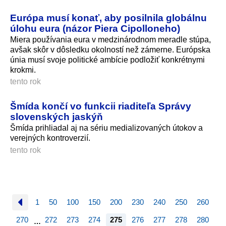
Európa musí konať, aby posilnila globálnu
úlohu eura (názor Piera Cipolloneho)
Miera používania eura v medzinárodnom meradle stúpa,
avšak skôr v dôsledku okolností než zámerne. Európska
únia musí svoje politické ambície podložiť konkrétnymi
krokmi.
tento rok
Šmída končí vo funkcii riaditeľa Správy
slovenských jaskýň
Šmída prihliadal aj na sériu medializovaných útokov a
verejných kontroverzií.
tento rok
1
50
100
150
200
230
240
250
260
270
272
273
274
275
276
277
278
280
…