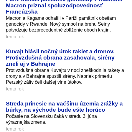
Macron priznal spoluzodpovednosť
Francúzska
Macron a Kagame odhalili v Paríži pamätník obetiam
genocídy v Rwande. Nový symbol na brehu Seiny
potvrdzuje bezprecedentné zblíženie oboch krajín.
tento rok
Kuvajt hlásil nočný útok rakiet a dronov.
Protivzdušná obrana zasahovala, sirény
zneli aj v Bahrajne
Protivzdušná obrana Kuvajtu v noci zneškodnila rakety a
drony a v Bahrajne spustili sirény. Napriek prímeriu
Perzský záliv čelí ďalšej vlne útokov.
tento rok
Streda prinesie na väčšinu územia zrážky a
búrky, na východe bude ešte horúco
Počasie na Slovensku čaká v stredu 3. júna
výraznejšia zmena.
tento rok