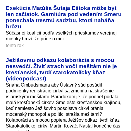
Exekúcia Matúša Šutaja Eštoka môže byť
len začiatok. Garnitúra pod vedením Smeru
ponechala trestnú sadzbu, ktorá naháňa
hrôzu
Súčasnej koalícii podľa všetkých prieskumov verejnej
mienky hrozí, že príde o moc.
tento rok
Ježišovmu odkazu kolaborácia s mocou
nesvedčí. Živiť strach voči mešitám nie je
kresťanské, tvrdí starokatolícky kňaz
(videopodcast)
Snaha Ombudsmana aby Ústavný súd posúdil
podmienky registrácie cirkví sa zmenila na strašenie
islamskými mešitami. Paradoxom je, že podnet podala
malá kresťanská cirkev. Sme ešte kresťanskou krajinou,
keď namiesto Ježišovho posolstva cirkvi bránia
mocenský monopol a politici strašia mešitami?
Kolaborácia s mocou popiera Ježišov odkaz, tvrdí kňaz
Starokatolíckej cirkvi Martin Kováč. Nastal konečne čas