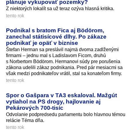
plánuje vykupovať pozemky?
Z niektorých lokalít sa už teraz ozýva hlasná kritika.
tento rok
Podnikal s bratom Fica aj Bödörom,
zanechal státisícové dlhy. Po zákaze
podnikať je opäť v biznise
Štefan Herman sa preslávil najmä dvoma zadlženými
firmami – jednu mal s Ladislavom Ficom, druhú
s Norbertom Bödörom. Hermanovi súdy pre porušenia
zákona udelili zákaz podnikania. Pred pár mesiacmi sa
však medzi podnikateľov vrátil, stal sa konateľom firmy.
tento rok
Spor o Gašpara v TA3 eskaloval. Mažgút
vytiahol na PS drogy, hajlovanie aj
Pekárových 700-tisíc
Odvolanie podpredsedu parlamentu bolo hlavnou témou
relácie Téma dňa.
tento rok