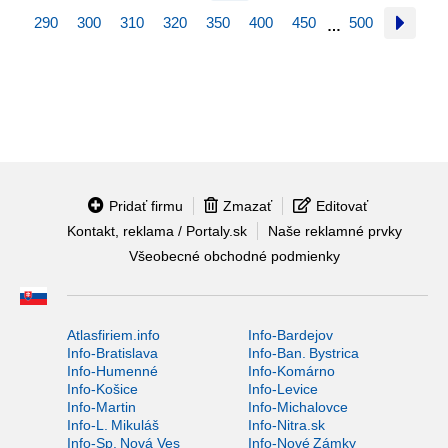
290
300
310
320
350
400
450
500
…
Pridať firmu
Zmazať
Editovať
Kontakt, reklama / Portaly.sk
Naše reklamné prvky
Všeobecné obchodné podmienky
Atlasfiriem.info
Info-Bardejov
Info-Bratislava
Info-Ban. Bystrica
Info-Humenné
Info-Komárno
Info-Košice
Info-Levice
Info-Martin
Info-Michalovce
Info-L. Mikuláš
Info-Nitra.sk
Info-Sp. Nová Ves
Info-Nové Zámky