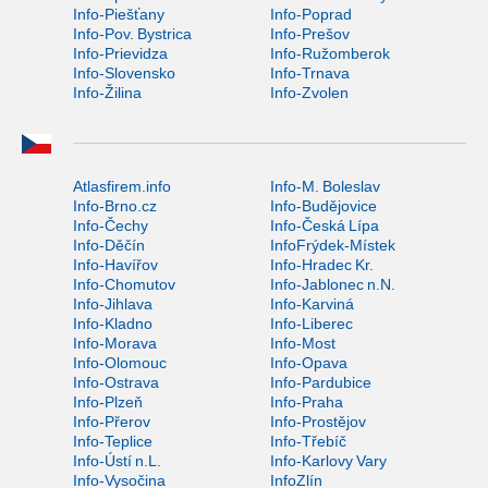
Info-Piešťany
Info-Poprad
Info-Pov. Bystrica
Info-Prešov
Info-Prievidza
Info-Ružomberok
Info-Slovensko
Info-Trnava
Info-Žilina
Info-Zvolen
Atlasfirem.info
Info-M. Boleslav
Info-Brno.cz
Info-Budějovice
Info-Čechy
Info-Česká Lípa
Info-Děčín
InfoFrýdek-Místek
Info-Havířov
Info-Hradec Kr.
Info-Chomutov
Info-Jablonec n.N.
Info-Jihlava
Info-Karviná
Info-Kladno
Info-Liberec
Info-Morava
Info-Most
Info-Olomouc
Info-Opava
Info-Ostrava
Info-Pardubice
Info-Plzeň
Info-Praha
Info-Přerov
Info-Prostějov
Info-Teplice
Info-Třebíč
Info-Ústí n.L.
Info-Karlovy Vary
Info-Vysočina
InfoZlín