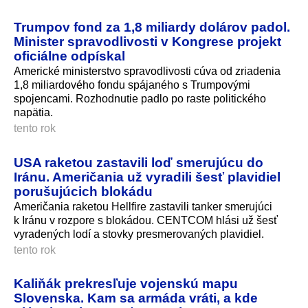
Trumpov fond za 1,8 miliardy dolárov padol.
Minister spravodlivosti v Kongrese projekt
oficiálne odpískal
Americké ministerstvo spravodlivosti cúva od zriadenia
1,8 miliardového fondu spájaného s Trumpovými
spojencami. Rozhodnutie padlo po raste politického
napätia.
tento rok
USA raketou zastavili loď smerujúcu do
Iránu. Američania už vyradili šesť plavidiel
porušujúcich blokádu
Američania raketou Hellfire zastavili tanker smerujúci
k Iránu v rozpore s blokádou. CENTCOM hlási už šesť
vyradených lodí a stovky presmerovaných plavidiel.
tento rok
Kaliňák prekresľuje vojenskú mapu
Slovenska. Kam sa armáda vráti, a kde