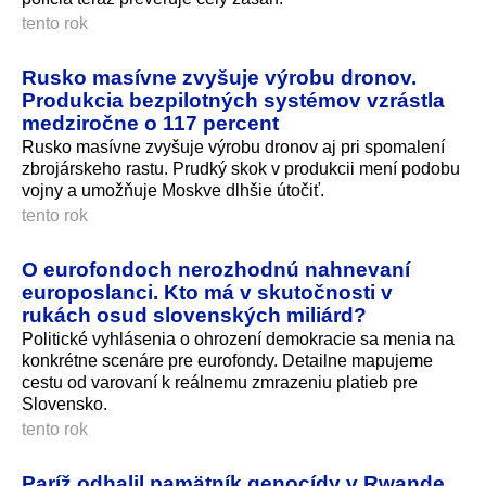
tento rok
Rusko masívne zvyšuje výrobu dronov.
Produkcia bezpilotných systémov vzrástla
medziročne o 117 percent
Rusko masívne zvyšuje výrobu dronov aj pri spomalení
zbrojárskeho rastu. Prudký skok v produkcii mení podobu
vojny a umožňuje Moskve dlhšie útočiť.
tento rok
O eurofondoch nerozhodnú nahnevaní
europoslanci. Kto má v skutočnosti v
rukách osud slovenských miliárd?
Politické vyhlásenia o ohrození demokracie sa menia na
konkrétne scenáre pre eurofondy. Detailne mapujeme
cestu od varovaní k reálnemu zmrazeniu platieb pre
Slovensko.
tento rok
Paríž odhalil pamätník genocídy v Rwande.