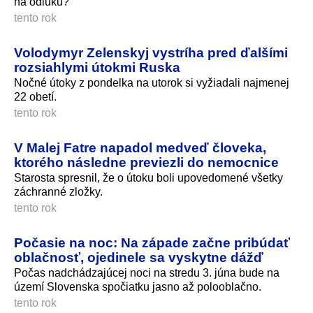
na odluku?
tento rok
Volodymyr Zelenskyj vystríha pred ďalšími
rozsiahlymi útokmi Ruska
Nočné útoky z pondelka na utorok si vyžiadali najmenej
22 obetí.
tento rok
V Malej Fatre napadol medveď človeka,
ktorého následne previezli do nemocnice
Starosta spresnil, že o útoku boli upovedomené všetky
záchranné zložky.
tento rok
Počasie na noc: Na západe začne pribúdať
oblačnosť, ojedinele sa vyskytne dážď
Počas nadchádzajúcej noci na stredu 3. júna bude na
území Slovenska spočiatku jasno až polooblačno.
tento rok