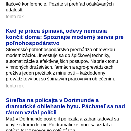
tlačové konferencie. Pozrite si prehľad očakávaných
udalostí.
tento rok
Keď je práca špinavá, odevy nemusia
končiť doma: Spoznajte moderný servis pre
poľnohospodárstvo
Slovenské poľnohospodárstvo prechádza obrovskou
modernizáciou. Investuje sa do špičkovej techniky,
automatizácie a efektívnejších postupov. Napriek tomu
v mnohých družstvách, farmách a agro-prevádzkach
prežíva jeden prežitok z minulosti – každodenný
prevádzkový boj so špinavým pracovným oblečením.
tento rok
Streľba na policajta v Dortmunde a
dramatické obliehanie bytu. Páchateľ sa nad
ránom vzdal polícii
Muž v Dortmunde postrelil policajta a zabarikádoval sa
v byte s tromi deťmi. Po dramatickej noci sa vzdal a
polícia teraz preveruje celý zásah.