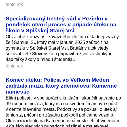
tento rok
Špecializovaný trestný súd v Pezinku v
pondelok otvorí proces v prípade útoku na
škole v Spišskej Starej Vsi
Obžalobe z obzvlášť závažného zločinu úkladnej vraždy
čelí Samuel S., ktorý mal v januári 2025 zaútočiť na
gymnáziu v Spišskej Starej Vsi. Brutálny útok vtedy
šokoval celé Slovensko a pripravil o život zástupkyňu
riaditeľky školy a mladú študentku.
tento rok
Koniec úteku: Polícia vo Veľkom Mederi
zadržala muža, ktorý zdemoloval Kamenné
námestie
Elitní policajti v spolupráci s kukláčmi ukončili pátranie po
39-ročnom mužovi, ktorý má na svedomí marcovú spúšť
v centre hlavného mesta. Podozrivý sa pokúsil o útek aj
tentoraz, pričom pri zásahu poškodil policajné vozidlo.
Okrem incidentu na Kamennom námestí čelí obvineniam
v ďalších siedmich prípadoch násilnej a majetkovej