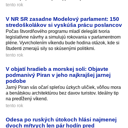
tento rok
V NR SR zasadne Modelový parlament: 150
stredoškolákov si vyskúša prácu poslancov
Počas štvordňového programu mladí delegáti tvoria
legislatívne návrhy a simulujú rokovania v parlamentnom
pléne. Vyvrcholením víkendu bude hodina otázok, kde si
študenti zmerajú sily so skúsenými politikmi.
tento rok
V objatí hradieb a morskej soli: Objavte
podmanivý Piran v jeho najkrajšej jarnej
podobe
Jarný Piran vás očarí spleťou úzkych uličiek, vôňou mora
a benátskou architektúrou bez davov turistov. Ideálny tip
na predĺžený víkend.
tento rok
Odesa po ruských útokoch hlási najmenej
dvoch mŕtvych len pár hodín pred