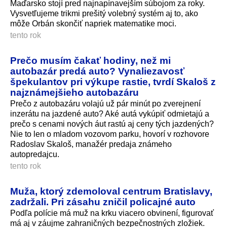
Maďarsko stojí pred najnapínavejším súbojom za roky.
Vysvetľujeme trikmi prešitý volebný systém aj to, ako
môže Orbán skončiť napriek matematike moci.
tento rok
Prečo musím čakať hodiny, než mi
autobazár predá auto? Vynaliezavosť
špekulantov pri výkupe rastie, tvrdí Skaloš z
najznámejšieho autobazáru
Prečo z autobazáru volajú už pár minút po zverejnení
inzerátu na jazdené auto? Aké autá vykúpiť odmietajú a
prečo s cenami nových áut rastú aj ceny tých jazdených?
Nie to len o mladom vozovom parku, hovorí v rozhovore
Radoslav Skaloš, manažér predaja známeho
autopredajcu.
tento rok
Muža, ktorý zdemoloval centrum Bratislavy,
zadržali. Pri zásahu zničil policajné auto
Podľa polície má muž na krku viacero obvinení, figurovať
má aj v záujme zahraničných bezpečnostných zložiek.