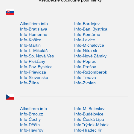
Všeobecné obchodné podmienky
Atlasfiriem.info
Info-Bardejov
Info-Bratislava
Info-Ban. Bystrica
Info-Humenné
Info-Komárno
Info-Košice
Info-Levice
Info-Martin
Info-Michalovce
Info-L. Mikuláš
Info-Nitra.sk
Info-Sp. Nová Ves
Info-Nové Zámky
Info-Piešťany
Info-Poprad
Info-Pov. Bystrica
Info-Prešov
Info-Prievidza
Info-Ružomberok
Info-Slovensko
Info-Trnava
Info-Žilina
Info-Zvolen
Atlasfirem.info
Info-M. Boleslav
Info-Brno.cz
Info-Budějovice
Info-Čechy
Info-Česká Lípa
Info-Děčín
InfoFrýdek-Místek
Info-Havířov
Info-Hradec Kr.