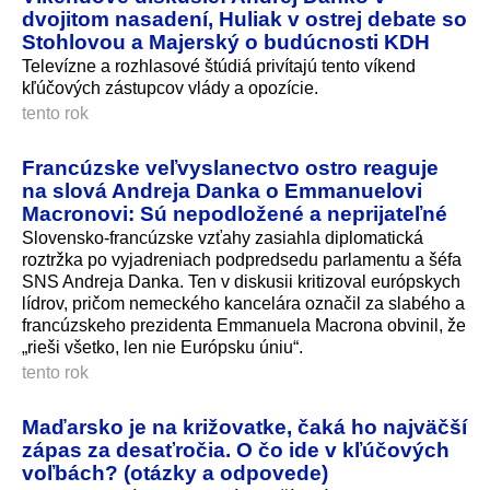
dvojitom nasadení, Huliak v ostrej debate so
Stohlovou a Majerský o budúcnosti KDH
Televízne a rozhlasové štúdiá privítajú tento víkend
kľúčových zástupcov vlády a opozície.
tento rok
Francúzske veľvyslanectvo ostro reaguje
na slová Andreja Danka o Emmanuelovi
Macronovi: Sú nepodložené a neprijateľné
Slovensko-francúzske vzťahy zasiahla diplomatická
roztržka po vyjadreniach podpredsedu parlamentu a šéfa
SNS Andreja Danka. Ten v diskusii kritizoval európskych
lídrov, pričom nemeckého kancelára označil za slabého a
francúzskeho prezidenta Emmanuela Macrona obvinil, že
„rieši všetko, len nie Európsku úniu“.
tento rok
Maďarsko je na križovatke, čaká ho najväčší
zápas za desaťročia. O čo ide v kľúčových
voľbách? (otázky a odpovede)