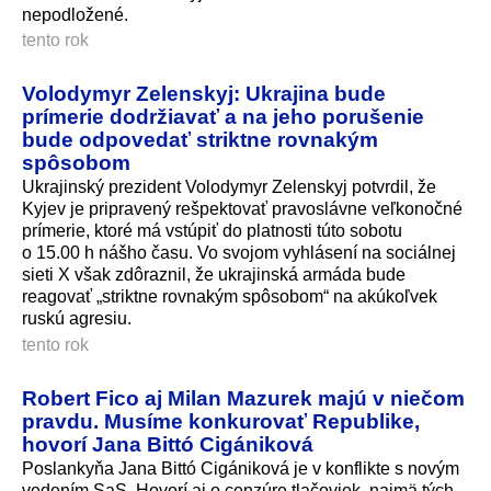
nepodložené.
tento rok
Volodymyr Zelenskyj: Ukrajina bude
prímerie dodržiavať a na jeho porušenie
bude odpovedať striktne rovnakým
spôsobom
Ukrajinský prezident Volodymyr Zelenskyj potvrdil, že
Kyjev je pripravený rešpektovať pravoslávne veľkonočné
prímerie, ktoré má vstúpiť do platnosti túto sobotu
o 15.00 h nášho času. Vo svojom vyhlásení na sociálnej
sieti X však zdôraznil, že ukrajinská armáda bude
reagovať „striktne rovnakým spôsobom“ na akúkoľvek
ruskú agresiu.
tento rok
Robert Fico aj Milan Mazurek majú v niečom
pravdu. Musíme konkurovať Republike,
hovorí Jana Bittó Cigániková
Poslankyňa Jana Bittó Cigániková je v konflikte s novým
vedením SaS. Hovorí aj o cenzúre tlačoviek, najmä tých