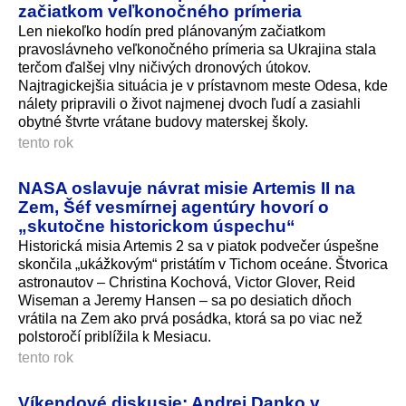
začiatkom veľkonočného prímeria
Len niekoľko hodín pred plánovaným začiatkom
pravoslávneho veľkonočného prímeria sa Ukrajina stala
terčom ďalšej vlny ničivých dronových útokov.
Najtragickejšia situácia je v prístavnom meste Odesa, kde
nálety pripravili o život najmenej dvoch ľudí a zasiahli
obytné štvrte vrátane budovy materskej školy.
tento rok
NASA oslavuje návrat misie Artemis II na
Zem, Šéf vesmírnej agentúry hovorí o
„skutočne historickom úspechu“
Historická misia Artemis 2 sa v piatok podvečer úspešne
skončila „ukážkovým“ pristátím v Tichom oceáne. Štvorica
astronautov – Christina Kochová, Victor Glover, Reid
Wiseman a Jeremy Hansen – sa po desiatich dňoch
vrátila na Zem ako prvá posádka, ktorá sa po viac než
polstoročí priblížila k Mesiacu.
tento rok
Víkendové diskusie: Andrej Danko v