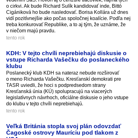
o cirkvi. Ak bude Richard Sulík kandidovať inde, Bittó
Cigániková ho bude nasledovať. Borisa Kollára už dnes
vidí pozitívnejšie ako počas spoločnej koalície. Podľa nej
treba konkurovať Republike, a to aj tým, že uznáme, že
v niečom majú pravdu.
tento rok
KDH: V tejto chvíli neprebiehajú diskusie o
vstupe Richarda Vašečku do poslaneckého
klubu
Poslanecký klub KDH sa nateraz nebude rozširovať
o meno Richarda Vašečku. Kresťanskí demokrati pre
TASR uviedli, že hoci s podpredsedom strany
Kresťanská únia (KÚ) spolupracujú na viacerých
legislatívnych návrhoch, oficiálne diskusie o jeho vstupe
do klubu v tejto chvíli neprebiehajú.
tento rok
Veľká Británia stopla svoj plán odovzdať
Čagoské ostrovy Mauríciu pod tlakom z