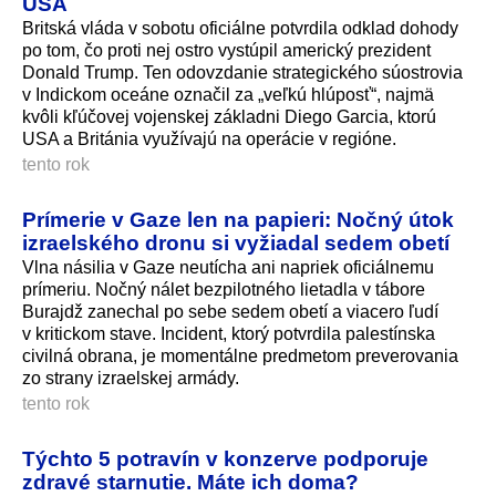
USA
Britská vláda v sobotu oficiálne potvrdila odklad dohody
po tom, čo proti nej ostro vystúpil americký prezident
Donald Trump. Ten odovzdanie strategického súostrovia
v Indickom oceáne označil za „veľkú hlúposť“, najmä
kvôli kľúčovej vojenskej základni Diego Garcia, ktorú
USA a Británia využívajú na operácie v regióne.
tento rok
Prímerie v Gaze len na papieri: Nočný útok
izraelského dronu si vyžiadal sedem obetí
Vlna násilia v Gaze neutícha ani napriek oficiálnemu
prímeriu. Nočný nálet bezpilotného lietadla v tábore
Burajdž zanechal po sebe sedem obetí a viacero ľudí
v kritickom stave. Incident, ktorý potvrdila palestínska
civilná obrana, je momentálne predmetom preverovania
zo strany izraelskej armády.
tento rok
Týchto 5 potravín v konzerve podporuje
zdravé starnutie. Máte ich doma?