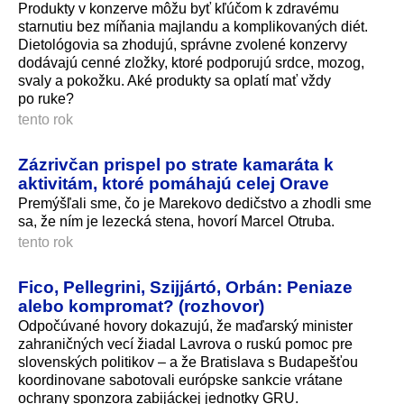
Produkty v konzerve môžu byť kľúčom k zdravému
starnutiu bez míňania majlandu a komplikovaných diét.
Dietológovia sa zhodujú, správne zvolené konzervy
dodávajú cenné zložky, ktoré podporujú srdce, mozog,
svaly a pokožku. Aké produkty sa oplatí mať vždy
po ruke?
tento rok
Zázrivčan prispel po strate kamaráta k
aktivitám, ktoré pomáhajú celej Orave
Premýšľali sme, čo je Marekovo dedičstvo a zhodli sme
sa, že ním je lezecká stena, hovorí Marcel Otruba.
tento rok
Fico, Pellegrini, Szijjártó, Orbán: Peniaze
alebo kompromat? (rozhovor)
Odpočúvané hovory dokazujú, že maďarský minister
zahraničných vecí žiadal Lavrova o ruskú pomoc pre
slovenských politikov – a že Bratislava s Budapešťou
koordinovane sabotovali európske sankcie vrátane
ochrany sponzora zabijáckej jednotky GRU.