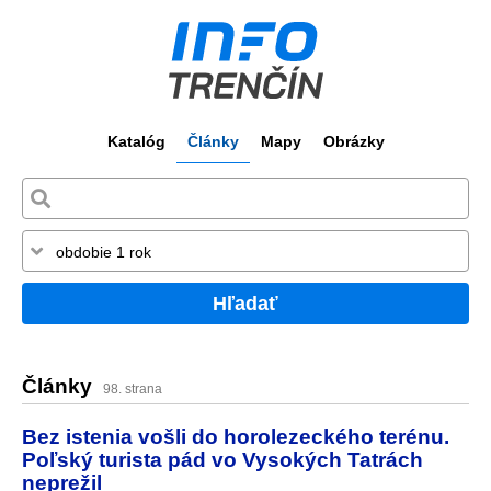
Katalóg
Články
Mapy
Obrázky
Hľadať
Články
98. strana
Bez istenia vošli do horolezeckého terénu.
Poľský turista pád vo Vysokých Tatrách
neprežil