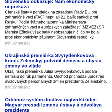
Slovensko odkazuje: Nám ekonomicky
neprekáža
Členské štáty v pondelok na zasadnutí Rady EÚ pre
zahraničné veci (FAC) neprijali 21. balík sankcií proti
Rusku. Podľa štátneho tajomníka Ministerstva
zahraničných vecí a európskych záležitostí (MZVEZ) SR
Mareka Eštoka však balík neobsahuje nič, čo by bolo
proti ekonomickým záujmom Slovenskej republiky.
minulý mesiac
Ukrajinská premiérka Svyrydenkovová
končí. Zelenskyj potvrdil demisiu a chystá
zmeny vo vláde
Ukrajinská premiérka Julija Svyrydenkovová podala
demisiu do rúk parlamentu. Odchod prichádza uprostred
avizovaných personálnych zmien prezidenta Zelenského.
minulý mesiac
Orbánov systém dostáva najtvrdší úder.
Magyar presadil zmenu ústavy a odvoláva
prezidenta