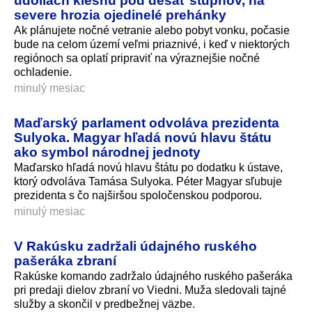
údoliach klesnú pod desať stupňov, na
severe hrozia ojedinelé prehánky
Ak plánujete nočné vetranie alebo pobyt vonku, počasie
bude na celom území veľmi priaznivé, i keď v niektorých
regiónoch sa oplatí pripraviť na výraznejšie nočné
ochladenie.
minulý mesiac
Maďarský parlament odvoláva prezidenta
Sulyoka. Magyar hľadá novú hlavu štátu
ako symbol národnej jednoty
Maďarsko hľadá novú hlavu štátu po dodatku k ústave,
ktorý odvoláva Tamása Sulyoka. Péter Magyar sľubuje
prezidenta s čo najširšou spoločenskou podporou.
minulý mesiac
V Rakúsku zadržali údajného ruského
pašeráka zbraní
Rakúske komando zadržalo údajného ruského pašeráka
pri predaji dielov zbraní vo Viedni. Muža sledovali tajné
služby a skončil v predbežnej väzbe.