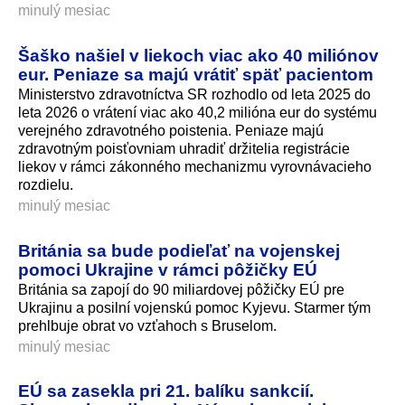
minulý mesiac
Šaško našiel v liekoch viac ako 40 miliónov
eur. Peniaze sa majú vrátiť späť pacientom
Ministerstvo zdravotníctva SR rozhodlo od leta 2025 do
leta 2026 o vrátení viac ako 40,2 milióna eur do systému
verejného zdravotného poistenia. Peniaze majú
zdravotným poisťovniam uhradiť držitelia registrácie
liekov v rámci zákonného mechanizmu vyrovnávacieho
rozdielu.
minulý mesiac
Británia sa bude podieľať na vojenskej
pomoci Ukrajine v rámci pôžičky EÚ
Británia sa zapojí do 90 miliardovej pôžičky EÚ pre
Ukrajinu a posilní vojenskú pomoc Kyjevu. Starmer tým
prehlbuje obrat vo vzťahoch s Bruselom.
minulý mesiac
EÚ sa zasekla pri 21. balíku sankcií.