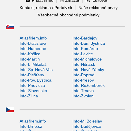
Pridať firmu
Zmazať
Editovať
Kontakt, reklama / Portaly.sk
Naše reklamné prvky
Všeobecné obchodné podmienky
Atlasfiriem.info
Info-Bardejov
Info-Bratislava
Info-Ban. Bystrica
Info-Humenné
Info-Komárno
Info-Košice
Info-Levice
Info-Martin
Info-Michalovce
Info-L. Mikuláš
Info-Nitra.sk
Info-Sp. Nová Ves
Info-Nové Zámky
Info-Piešťany
Info-Poprad
Info-Pov. Bystrica
Info-Prešov
Info-Prievidza
Info-Ružomberok
Info-Slovensko
Info-Trnava
Info-Žilina
Info-Zvolen
Atlasfirem.info
Info-M. Boleslav
Info-Brno.cz
Info-Budějovice