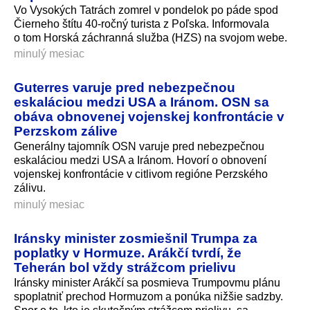
Vo Vysokých Tatrách zomrel v pondelok po páde spod
Čierneho štítu 40-ročný turista z Poľska. Informovala
o tom Horská záchranná služba (HZS) na svojom webe.
minulý mesiac
Guterres varuje pred nebezpečnou
eskaláciou medzi USA a Iránom. OSN sa
obáva obnovenej vojenskej konfrontácie v
Perzskom zálive
Generálny tajomník OSN varuje pred nebezpečnou
eskaláciou medzi USA a Iránom. Hovorí o obnovení
vojenskej konfrontácie v citlivom regióne Perzského
zálivu.
minulý mesiac
Iránsky minister zosmiešnil Trumpa za
poplatky v Hormuze. Arákčí tvrdí, že
Teherán bol vždy strážcom prielivu
Iránsky minister Arákčí sa posmieva Trumpovmu plánu
spoplatniť prechod Hormuzom a ponúka nižšie sadzby.