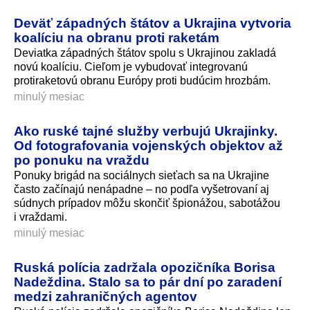
Deväť západných štátov a Ukrajina vytvoria
koalíciu na obranu proti raketám
Deviatka západných štátov spolu s Ukrajinou zakladá
novú koalíciu. Cieľom je vybudovať integrovanú
protiraketovú obranu Európy proti budúcim hrozbám.
minulý mesiac
Ako ruské tajné služby verbujú Ukrajinky.
Od fotografovania vojenských objektov až
po ponuku na vraždu
Ponuky brigád na sociálnych sieťach sa na Ukrajine
často začínajú nenápadne – no podľa vyšetrovaní aj
súdnych prípadov môžu skončiť špionážou, sabotážou
i vraždami.
minulý mesiac
Ruská polícia zadržala opozičníka Borisa
Nadeždina. Stalo sa to pár dní po zaradení
medzi zahraničných agentov