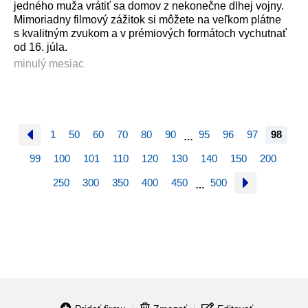
jedného muža vrátiť sa domov z nekonečne dlhej vojny.
Mimoriadny filmový zážitok si môžete na veľkom plátne
s kvalitným zvukom a v prémiových formátoch vychutnať
od 16. júla.
minulý mesiac
1
50
60
70
80
90
95
96
97
98
…
99
100
101
110
120
130
140
150
200
250
300
350
400
450
500
…