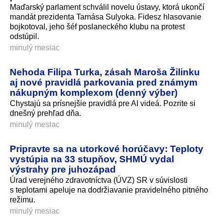
Maďarský parlament schválil novelu ústavy, ktorá ukončí
mandát prezidenta Tamása Sulyoka. Fidesz hlasovanie
bojkotoval, jeho šéf poslaneckého klubu na protest
odstúpil.
minulý mesiac
Nehoda Filipa Turka, zásah Maroša Žilinku
aj nové pravidlá parkovania pred známym
nákupným komplexom (denný výber)
Chystajú sa prísnejšie pravidlá pre AI videá. Pozrite si
dnešný prehľad dňa.
minulý mesiac
Pripravte sa na utorkové horúčavy: Teploty
vystúpia na 33 stupňov, SHMÚ vydal
výstrahy pre juhozápad
Úrad verejného zdravotníctva (ÚVZ) SR v súvislosti
s teplotami apeluje na dodržiavanie pravidelného pitného
režimu.
minulý mesiac