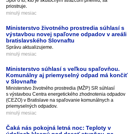
Spor o to, kto je skutočným strážcom prielivu, sa
priostruje.
minulý mesiac
Ministerstvo životného prostredia súhlasí s
výstavbou novej spaľovne odpadov v areáli
bratislavského Slovnaftu
Správu aktualizujeme.
minulý mesiac
Ministerstvo súhlasí s veľkou spaľovňou.
Komunálny aj priemyselný odpad má končiť
v Slovnafte
Ministerstvo životného prostredia (MŽP) SR súhlasí
s výstavbou Centra energetického zhodnotenia odpadov
(CEZO) v Bratislave na spaľovanie komunálnych a
priemyselných odpadov.
minulý mesiac
Čaká nás pokojná letná noc: Teploty v