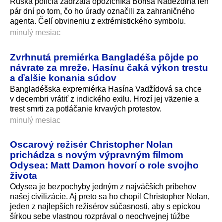
Ruská polícia zadržala opozičníka Borisa Nadeždina len
pár dní po tom, čo ho úrady označili za zahraničného
agenta. Čelí obvineniu z extrémistického symbolu.
minulý mesiac
Zvrhnutá premiérka Bangladéša pôjde po
návrate za mreže. Hasínu čaká výkon trestu
a ďalšie konania súdov
Bangladéšska expremiérka Hasína Vadžídová sa chce
v decembri vrátiť z indického exilu. Hrozí jej väzenie a
trest smrti za potláčanie krvavých protestov.
minulý mesiac
Oscarový režisér Christopher Nolan
prichádza s novým výpravným filmom
Odysea: Matt Damon hovorí o role svojho
života
Odysea je bezpochyby jedným z najväčších príbehov
našej civilizácie. Aj preto sa ho chopil Christopher Nolan,
jeden z najlepších režisérov súčasnosti, aby s epickou
šírkou sebe vlastnou rozprával o neochvejnej túžbe