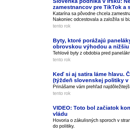
Slovenka podniká v Írsku: 
zamestnancov pre TikTok a s
Katarína sa pôvodne chcela zamestnať
Nakoniec odcestovala a založila si biz
tento rok
Byty, ktoré porážajú panelák
obrovskou výhodou a nižšiu
Tehlové byty z obdobia pred panelák
tento rok
Keď si aj satira láme hlavu.
(týždeň slovenskej politiky 
Prinášame vám prehľad najdôležitejší
tento rok
VIDEO: Toto bol začiatok ko
vládu
Hovoria o zákulisných sporoch v stran
do politiky.