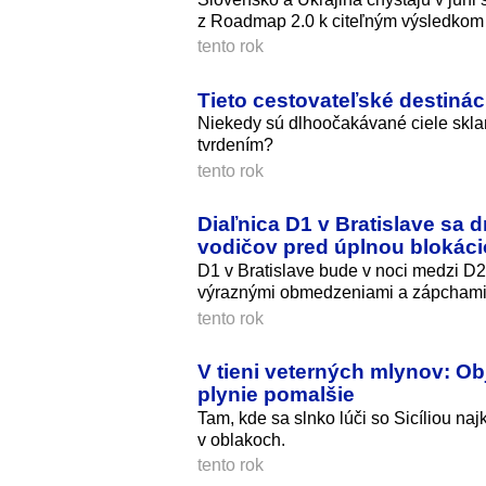
z Roadmap 2.0 k citeľným výsledkom 
tento rok
Tieto cestovateľské destiná
Niekedy sú dlhoočakávané ciele sklam
tvrdením?
tento rok
Diaľnica D1 v Bratislave sa 
vodičov pred úplnou blokác
D1 v Bratislave bude v noci medzi D2
výraznými obmedzeniami a zápchami
tento rok
V tieni veterných mlynov: Ob
plynie pomalšie
Tam, kde sa slnko lúči so Sicíliou naj
v oblakoch.
tento rok