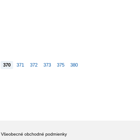
370
371
372
373
375
380
Všeobecné obchodné podmienky