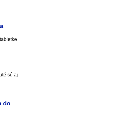
 a
tabletke
té sú aj
a do