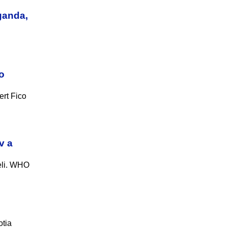
ganda,
o
rt Fico
v a
eli. WHO
otia