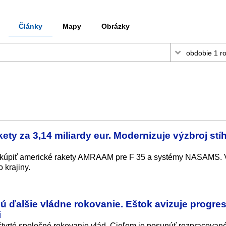
Články
Mapy
Obrázky
ety za 3,14 miliardy eur. Modernizuje výzbroj stí
nakúpiť americké rakety AMRAAM pre F 35 a systémy NASAMS. V
 krajiny.
ú ďalšie vládne rokovanie. Eštok avizuje progres
i
 štvrté spoločné rokovanie vlád. Cieľom je posunúť rozpracované