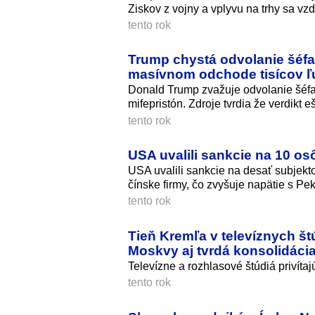
Ziskov z vojny a vplyvu na trhy sa vz
tento rok
Trump chystá odvolanie šéfa
masívnom odchode tisícov ľ
Donald Trump zvažuje odvolanie šéfa 
mifepristón. Zdroje tvrdia že verdikt e
tento rok
USA uvalili sankcie na 10 o
USA uvalili sankcie na desať subjekt
čínske firmy, čo zvyšuje napätie s Pe
tento rok
Tieň Kremľa v televíznych št
Moskvy aj tvrdá konsolidáci
Televízne a rozhlasové štúdiá privíta
tento rok