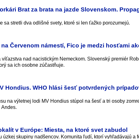
orkári Brat za brata na jazde Slovenskom. Propa
sa stretli dva odlišné svety, ktoré si len ťažko porozumejú.
y na Červenom námestí, Fico je medzi hosťami ak
ia víťazstva nad nacistickým Nemeckom. Slovenský premiér Robe
torý sa ich osobne zúčastňuje.
 MV Hondius. WHO hlási šesť potvrdených prípado
su na výletnej lodi MV Hondius stúpol na šesť a tri osoby zomr
 Andes.
kalít v Európe: Miesta, na ktoré svet zabudol
u úzkej skupiny nadšencov. Komunita ľudí, ktorí vyhľadávajú a f