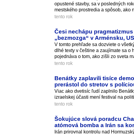
opustené stavby, sa v posledných rok
mestského prostredia a spôsob, ako ná
tento rok
Česi nechápu pragmatizmus Fi
„bezmozga“ v Arménsku, USA
V tomto prehľade sa dozviete o všetký
dlhé texty v češtine a zaujímate sa o 
pojednáva o tom, ako zišli zo sveta m
tento rok
Benátky zaplavili tisíce demo
prerástol do stretov s políci
Viac ako dvetisíc ľudí zaplnilo Benátk
izraelskej účasti mení festival na poli
tento rok
Šokujúce slová poradcu Cha
atómová bomba a Irán sa ko
Irán prirovnal kontrolu nad Hormuzs