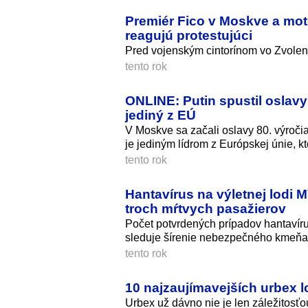
Premiér Fico v Moskve a mot
reagujú protestujúci
Pred vojenským cintorínom vo Zvolene 
tento rok
ONLINE: Putin spustil oslav
jediný z EÚ
V Moskve sa začali oslavy 80. výroč
je jediným lídrom z Európskej únie, k
tento rok
Hantavírus na výletnej lodi
troch mŕtvych pasažierov
Počet potvrdených prípadov hantavíru
sleduje šírenie nebezpečného kmeňa
tento rok
10 najzaujímavejších urbex lo
Urbex už dávno nie je len záležitosťo