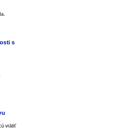
la.
osti s
?
vu
ú vrátiť