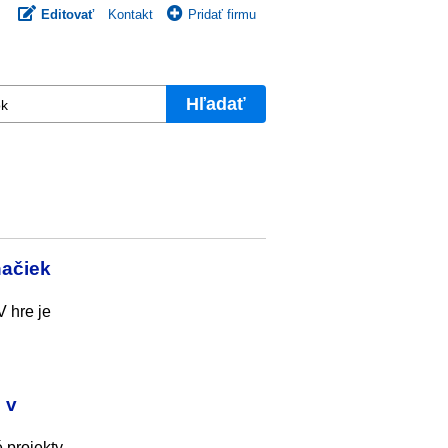
Editovať
Kontakt
Pridať firmu
Hľadať
hačiek
 hre je
 v
 projekty