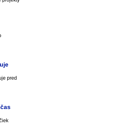
o
uje
uje pred
 čas
čiek