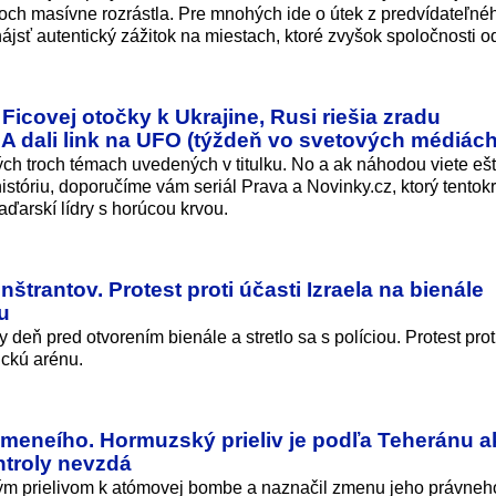
och masívne rozrástla. Pre mnohých ide o útek z predvídateľné
jsť autentický zážitok na miestach, ktoré zvyšok spoločnosti od
covej otočky k Ukrajine, Rusi riešia zradu
 dali link na UFO (týždeň vo svetových médiách
ch troch témach uvedených v titulku. No a ak náhodou viete ešt
históriu, doporučíme vám seriál Prava a Novinky.cz, ktorý tentokr
aďarskí lídry s horúcou krvou.
nštrantov. Protest proti účasti Izraela na bienále
ou
y deň pred otvorením bienále a stretlo sa s políciou. Protest prot
tickú arénu.
meneího. Hormuzský prieliv je podľa Teheránu a
ntroly nevzdá
kým prielivom k atómovej bombe a naznačil zmenu jeho právneh