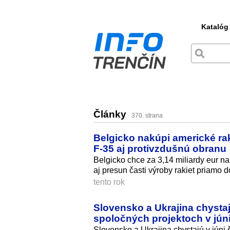
Katalóg
Články
370. strana
Belgicko nakúpi americké rak
F‑35 aj protivzdušnú obranu
Belgicko chce za 3,14 miliardy eur 
aj presun časti výroby rakiet priamo do
tento rok
Slovensko a Ukrajina chystaj
spoločných projektoch v jún
Slovensko a Ukrajina chystajú v júni