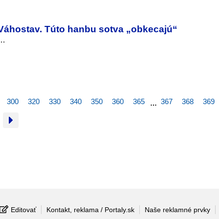
Váhostav. Túto hanbu sotva „obkecajú“
u…
300
320
330
340
350
360
365
367
368
369
…
Editovať
Kontakt, reklama / Portaly.sk
Naše reklamné prvky