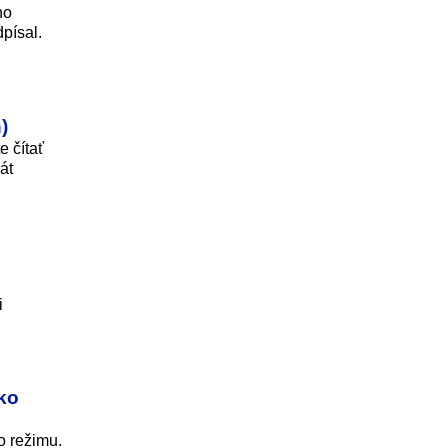
ho
písal.
)
e čítať
át
i
ko
o režimu.