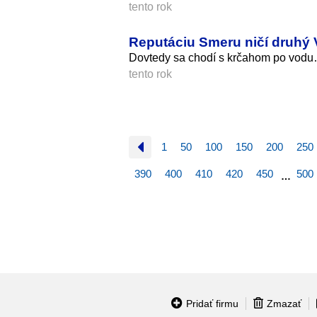
tento rok
Reputáciu Smeru ničí druhý 
Dovtedy sa chodí s krčahom po vod
tento rok
1
50
100
150
200
250
390
400
410
420
450
500
…
Pridať firmu
Zmazať