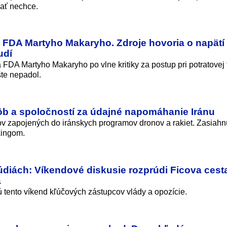
dať nechce.
 FDA Martyho Makaryho. Zdroje hovoria o napätí
udí
FDA Martyho Makaryho po vlne kritiky za postup pri potratovej 
šte nepadol.
sôb a spoločností za údajné napomáhanie Iránu
ov zapojených do iránskych programov dronov a rakiet. Zasiahnu
kingom.
údiách: Víkendové diskusie rozprúdi Ficova cest
a
jú tento víkend kľúčových zástupcov vlády a opozície.