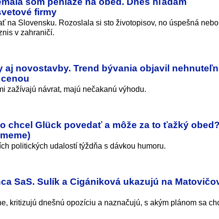
Nemala som peniaze na obed. Dnes hľadám
vetové firmy
 na Slovensku. Rozoslala si sto životopisov, no úspešná nebo
nis v zahraničí.
y aj novostavby. Trend bývania objavil nehnuteľn
 cenou
mi zažívajú návrat, majú nečakanú výhodu.
 Čo chcel Glück povedať a môže za to ťažký obed
v meme)
ch politických udalostí týždňa s dávkou humoru.
nca SaS. Sulík a Cigániková ukazujú na Matovičo
e, kritizujú dnešnú opozíciu a naznačujú, s akým plánom sa chc