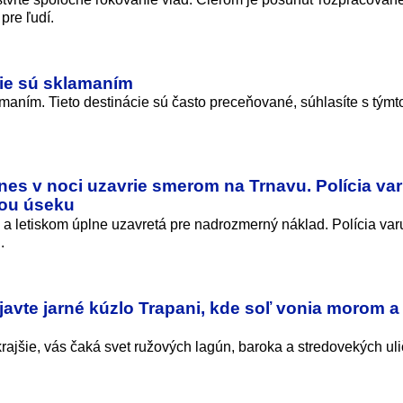
pre ľudí.
cie sú sklamaním
aním. Tieto destinácie sú často preceňované, súhlasíte s týmt
dnes v noci uzavrie smerom na Trnavu. Polícia var
iou úseku
 a letiskom úplne uzavretá pre nadrozmerný náklad. Polícia var
.
javte jarné kúzlo Trapani, kde soľ vonia morom a
krajšie, vás čaká svet ružových lagún, baroka a stredovekých uli