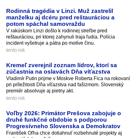
Rodinná tragédia v Linzi. Muž zastrelil
manželku aj dcéru pred reštauráciou a
potom spáchal samovraždu
V rakúskom Linzi došlo k rodinnej streľbe pred
reštauráciou, pri ktorej zahynuli traja ľudia. Polícia
incident vyšetruje a pátra po motíve činu.
tento rok
Kremeľ zverejnil zoznam lídrov, ktorí sa
zúčastnia na oslavách Dňa víťazstva
Vladimír Putin prijme v Moskve Roberta Fica na rokovaní
pri príležitosti Dňa víťazstva nad fašizmom. Slovenský
premiér absolvuje aj pietny akt.
tento rok
Voľby 2026: Primátor Prešova zabojuje o
druhé funkčné obdobie s podporou
Progresívneho Slovenska a Demokratov
František Oľha chce dotiahnuť rozbehnuté projekty aj