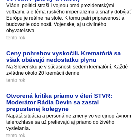
Vládni politici strašili vojnou pred prezidentskými
voľbami, ale téma ruského imperializmu a snahy dobýjať
Európu je reálne na stole. K tomu patrí pripravenosť a
budovanie odolnosti. Vojenskej aj u civilného
obyvateľstva.
tento rok
Ceny pohrebov vyskočili. Krematóriá sa
však obávajú nedostatku plynu
Na Slovensku je v súčasnosti sedem krematórií. Každé
zvládne okolo 20 kremácií denne.
tento rok
Otvorená kritika priamo v éteri STVR:
Moderátor Rádia Devín sa zastal
prepustenej kolegyne
Napätá situácia a personálne zmeny vo verejnoprávnom
telerozhlase sa už prelievajú aj priamo do živého
vysielania.
tento rok