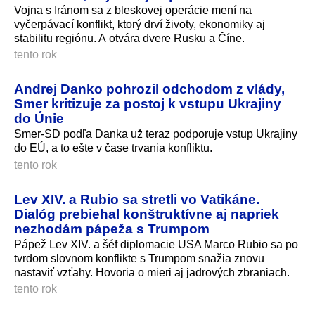
Vojna s Iránom sa z bleskovej operácie mení na
vyčerpávací konflikt, ktorý drví životy, ekonomiky aj
stabilitu regiónu. A otvára dvere Rusku a Číne.
tento rok
Andrej Danko pohrozil odchodom z vlády,
Smer kritizuje za postoj k vstupu Ukrajiny
do Únie
Smer-SD podľa Danka už teraz podporuje vstup Ukrajiny
do EÚ, a to ešte v čase trvania konfliktu.
tento rok
Lev XIV. a Rubio sa stretli vo Vatikáne.
Dialóg prebiehal konštruktívne aj napriek
nezhodám pápeža s Trumpom
Pápež Lev XIV. a šéf diplomacie USA Marco Rubio sa po
tvrdom slovnom konflikte s Trumpom snažia znovu
nastaviť vzťahy. Hovoria o mieri aj jadrových zbraniach.
tento rok