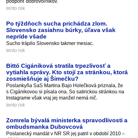
podporiť dobrovoľníkov.
tento rok
Po týždňoch sucha prichádza zlom.
Slovensko zasiahnu búrky, úľava však
nepríde všade
Sucho trápilo Slovensko takmer mesiac.
tento rok
Bittó Cigániková stratila trpezlivosť a
vytiahla správy. Kto stojí za stránkou, ktorá
zosmiešňuje aj Šimečku?
Poslankyňa SaS Martina Bajo Holečková priznala, že
s Cigánikovou si písala ona. So satirickou stránkou na
Instagrame však vraj jej manžel nemá nič.
tento rok
Zomrela bývalá ministerka spravodlivosti a
ombudsmanka Dubovcová
Poslanecký mandát v NR SR jej patril v období 2010 –