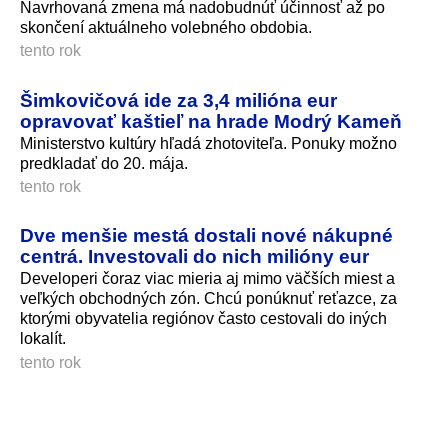
Navrhovaná zmena má nadobudnúť účinnosť až po
skončení aktuálneho volebného obdobia.
tento rok
Šimkovičová ide za 3,4 milióna eur
opravovať kaštieľ na hrade Modrý Kameň
Ministerstvo kultúry hľadá zhotoviteľa. Ponuky možno
predkladať do 20. mája.
tento rok
Dve menšie mestá dostali nové nákupné
centrá. Investovali do nich milióny eur
Developeri čoraz viac mieria aj mimo väčších miest a
veľkých obchodných zón. Chcú ponúknuť reťazce, za
ktorými obyvatelia regiónov často cestovali do iných
lokalít.
tento rok