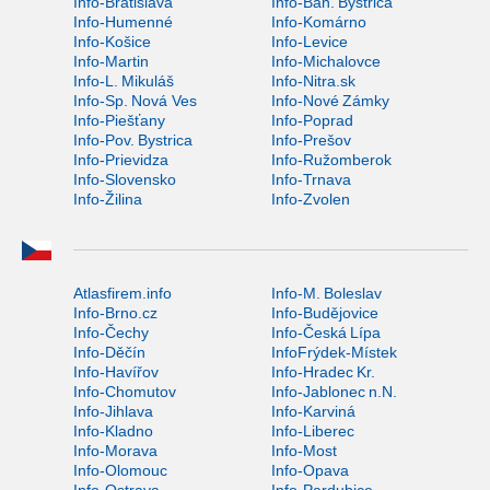
Info-Bratislava
Info-Ban. Bystrica
Info-Humenné
Info-Komárno
Info-Košice
Info-Levice
Info-Martin
Info-Michalovce
Info-L. Mikuláš
Info-Nitra.sk
Info-Sp. Nová Ves
Info-Nové Zámky
Info-Piešťany
Info-Poprad
Info-Pov. Bystrica
Info-Prešov
Info-Prievidza
Info-Ružomberok
Info-Slovensko
Info-Trnava
Info-Žilina
Info-Zvolen
Atlasfirem.info
Info-M. Boleslav
Info-Brno.cz
Info-Budějovice
Info-Čechy
Info-Česká Lípa
Info-Děčín
InfoFrýdek-Místek
Info-Havířov
Info-Hradec Kr.
Info-Chomutov
Info-Jablonec n.N.
Info-Jihlava
Info-Karviná
Info-Kladno
Info-Liberec
Info-Morava
Info-Most
Info-Olomouc
Info-Opava
Info-Ostrava
Info-Pardubice