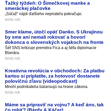
Ťažký týždeň: O Šimečkovej manke a
smeráckej plačovke
„Súťaž“ nájdi ďalšieho nepriateľa pokračuje.
tento rok
Smer klame, útočí opäť Danko. S Ukrajinou
by sme ani nemali rokovať a hovorí
dokonca o slovenských vojakoch na fronte
Šéf SNS kritizuje premiéra Fica a aj šéfa diplomacie
Blanára.
tento rok
Kreatívna revolúcia v obchodoch: Za platbu
kartou si priplatíte, za hotovosť dostanete
polovičnú zľavu (videopodcast)
Mnohí podnikatelia balansujú na hrane zákona.
tento rok
Máme sa pripraviť na vojnu? A keď áno, tak
čo robiť? (Bárdy & Káčer)