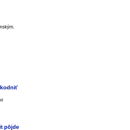
enským.
škodniť
ri
it pôjde