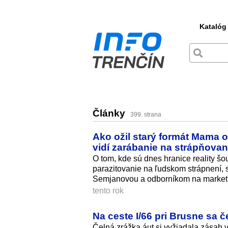
Katalóg
Články
399. strana
Ako ožil starý formát Mama o
vidí zarábanie na strápňovan
O tom, kde sú dnes hranice reality šou
parazitovanie na ľudskom strápnení, 
Semjanovou a odborníkom na market
tento rok
Na ceste I/66 pri Brusne sa č
Čelná zrážka áut si vyžiadala zásah 