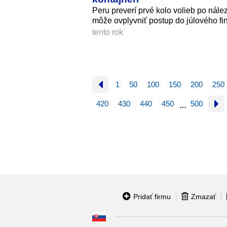
Peru preverí prvé kolo volieb po nález
môže ovplyvniť postup do júlového fin
tento rok
1
50
100
150
200
250
420
430
440
450
500
…
Pridať firmu
Zmazať