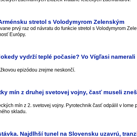
v Arménsku stretol s Volodymyrom Zelenským
vane prvý raz od návratu do funkcie stretol s Volodymyrom Zel
nosť Európy.
dokedy vydrží teplé počasie? Vo Vígľasi namerali
ážkovou epizódou zrejme neskončí.
tky mín z druhej svetovej vojny, časť museli zne
ých mín z 2. svetovej vojny. Pyrotechnik časť odpálil v lome p
jného skladu.
távka. Najdlhší tunel na Slovensku uzavrú, tranz