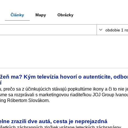
Články
Mapy
Obrázky
žeň ma? Kým televízia hovorí o autenticite, odbo
í
, prečo sa z účinkujúcich stávajú popkultúrne ikony a či to nie j
sme sa rozprávali s marketingovou riaditeľkou JOJ Group Ivano
ing Róbertom Slovákom.
elne zrazili dve autá, cesta je neprejazdná
všetkých záchranných zložiek vrátane leteckých záchranárov.