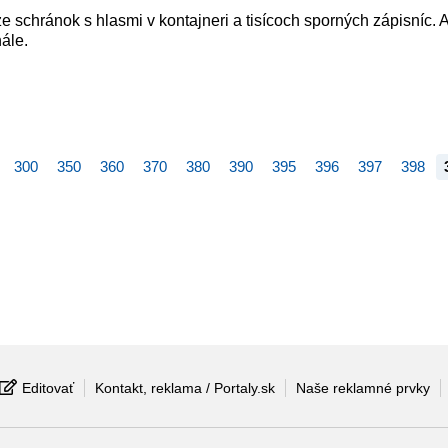
e schránok s hlasmi v kontajneri a tisícoch sporných zápisníc. A
ále.
300
350
360
370
380
390
395
396
397
398
Editovať
Kontakt, reklama / Portaly.sk
Naše reklamné prvky