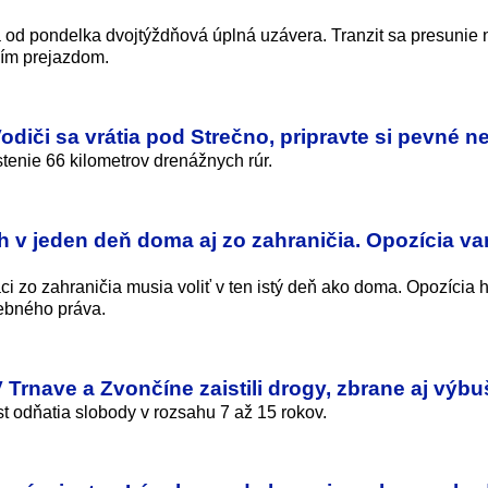
á od pondelka dvojtýždňová úplná uzávera. Tranzit sa presunie 
ším prejazdom.
diči sa vrátia pod Strečno, pripravte si pevné n
enie 66 kilometrov drenážnych rúr.
 v jeden deň doma aj zo zahraničia. Opozícia va
ci zo zahraničia musia voliť v ten istý deň ako doma. Opozícia 
lebného práva.
Trnave a Zvončíne zaistili drogy, zbrane aj výb
st odňatia slobody v rozsahu 7 až 15 rokov.