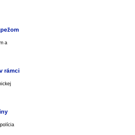
pápežom
om a
 v rámci
nickej
iny
polícia