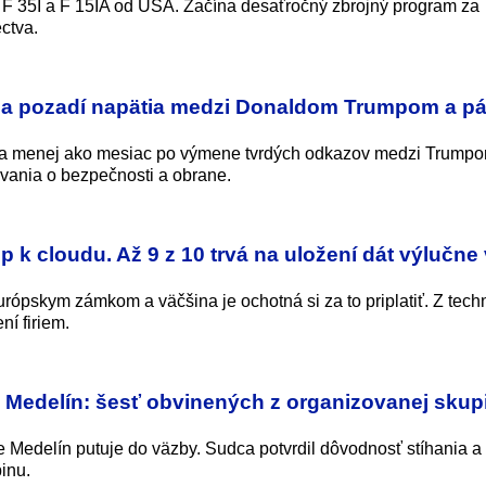
ek F 35I a F 15IA od USA. Začína desaťročný zbrojný program za
ctva.
na pozadí napätia medzi Donaldom Trumpom a 
ma menej ako mesiac po výmene tvrdých odkazov medzi Trump
vania o bezpečnosti a obrane.
 k cloudu. Až 9 z 10 trvá na uložení dát výlučne
rópskym zámkom a väčšina je ochotná si za to priplatiť. Z tech
ní firiem.
 Medelín: šesť obvinených z organizovanej skup
 Medelín putuje do väzby. Sudca potvrdil dôvodnosť stíhania a 
inu.