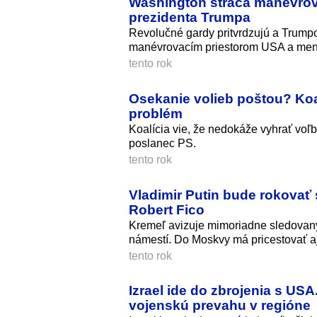
Washington stráca manévrova
prezidenta Trumpa
Revolučné gardy pritvrdzujú a Trump
manévrovacím priestorom USA a men
tento rok
Osekanie volieb poštou? Koal
problém
Koalícia vie, že nedokáže vyhrať voľ
poslanec PS.
tento rok
Vladimir Putin bude rokovať 
Robert Fico
Kremeľ avizuje mimoriadne sledovan
námestí. Do Moskvy má pricestovať aj
tento rok
Izrael ide do zbrojenia s U
vojenskú prevahu v regióne