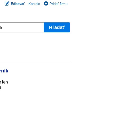
Editovať
Kontakt
Pridať firmu
Hľadať
rník
e len
u