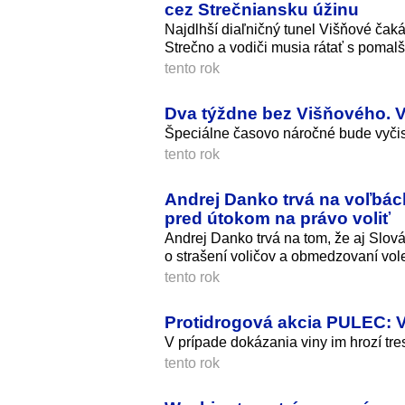
cez Strečniansku úžinu
Najdlhší diaľničný tunel Višňové čak
Strečno a vodiči musia rátať s pomal
tento rok
Dva týždne bez Višňového. Vo
Špeciálne časovo náročné bude vyčist
tento rok
Andrej Danko trvá na voľbách
pred útokom na právo voliť
Andrej Danko trvá na tom, že aj Slová
o strašení voličov a obmedzovaní vo
tento rok
Protidrogová akcia PULEC: V 
V prípade dokázania viny im hrozí tre
tento rok