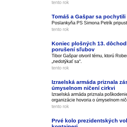
tento rok
Tomáš a Gašpar sa pochytili
Poslankyňa PS Simona Petrík pripusti
tento rok
Koniec plošných 13. dôchodk
porušení sľubov
Tibor Gašpar otvoril tému, ktorú Rob
„nedotýkať sa“.
tento rok
Izraelská armáda priznala zá
úmyselnom ničení cirkvi
Izraelská armáda priznala poškodenie
organizácie hovoria o úmyselnom niče
tento rok
Prvé kolo prezidentských voli
kontajneri