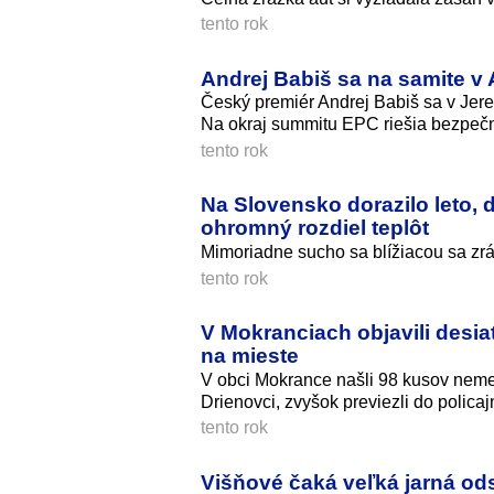
tento rok
Andrej Babiš sa na samite 
Český premiér Andrej Babiš sa v Jere
Na okraj summitu EPC riešia bezpeč
tento rok
Na Slovensko dorazilo leto, 
ohromný rozdiel teplôt
Mimoriadne sucho sa blížiacou sa zr
tento rok
V Mokranciach objavili desia
na mieste
V obci Mokrance našli 98 kusov nemeck
Drienovci, zvyšok previezli do polica
tento rok
Višňové čaká veľká jarná ods