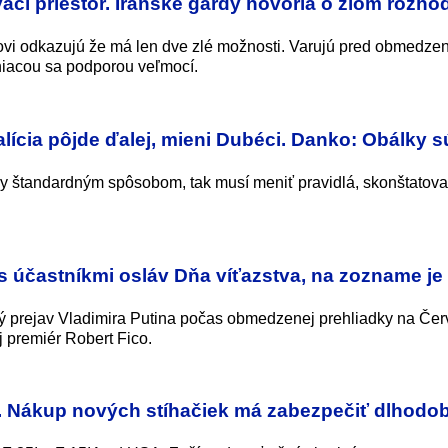
cí priestor. Iránske gardy hovoria o zlom rozho
ovi odkazujú že má len dve zlé možnosti. Varujú pred obmedz
iacou sa podporou veľmocí.
ícia pôjde ďalej, mieni Dubéci. Danko: Obálky s
by štandardným spôsobom, tak musí meniť pravidlá, skonštatova
s účastníkmi osláv Dňa víťazstva, na zozname je 
ý prejav Vladimira Putina počas obmedzenej prehliadky na Če
 premiér Robert Fico.
SA. Nákup nových stíhačiek má zabezpečiť dlhodo