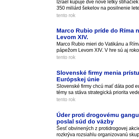
Izrael kupuje dve nové letky stíhači
350 miliárd šekelov na posilnenie lete
tento rok
Marco Rubio príde do Ríma 
Levom XIV.
Marco Rubio mieri do Vatikánu a Rí
pápežom Levom XIV. V hre sú aj roko
tento rok
Slovenské firmy menia prístup
Európskej únie
Slovenské firmy chcú mať dáta pod eu
témy sa stáva strategická priorita vede
tento rok
Úder proti drogovému gangu
poslal súd do väzby
Šesť obvinených z protidrogovej akcie
rozkrýva rozsiahlu organizovanú skup