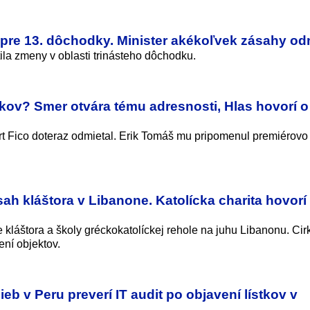
 pre 13. dôchodky. Minister akékoľvek zásahy od
la zmeny v oblasti trinásteho dôchodku.
ov? Smer otvára tému adresnosti, Hlas hovorí o
ert Fico doteraz odmietal. Erik Tomáš mu pripomenul premiérovo
sah kláštora v Libanone. Katolícka charita hovorí
 kláštora a školy gréckokatolíckej rehole na juhu Libanonu. Ci
ní objektov.
eb v Peru preverí IT audit po objavení lístkov v